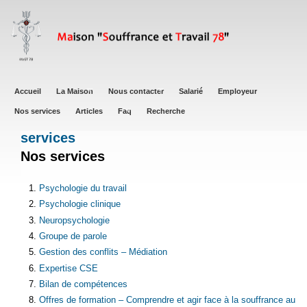
Aller
au
contenu
principal
Main
Accueil
La Maison
Nous contacter
Salarié
Employeur
navigation
Nos services
Articles
Faq
Recherche
services
Nos services
Psychologie du travail
Psychologie clinique
Neuropsychologie
Groupe de parole
Gestion des conflits – Médiation
Expertise CSE
Bilan de compétences
Offres de formation – Comprendre et agir face à la souffrance au