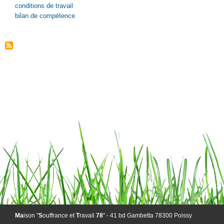
conditions de travail
bilan de compétence
Ma
ison "
S
ouffrance et
T
ravail
78
" - 41 bd Gambetta 78300 Poissy