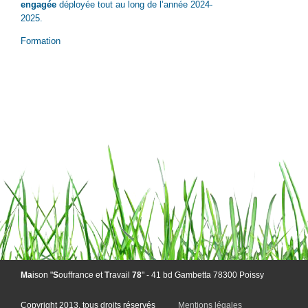
engagée
déployée tout au long de l’année 2024-
2025.
Formation
Ma
ison "
S
ouffrance et
T
ravail
78
" - 41 bd Gambetta 78300 Poissy
Copyright
2013, tous droits réservés
Mentions légales