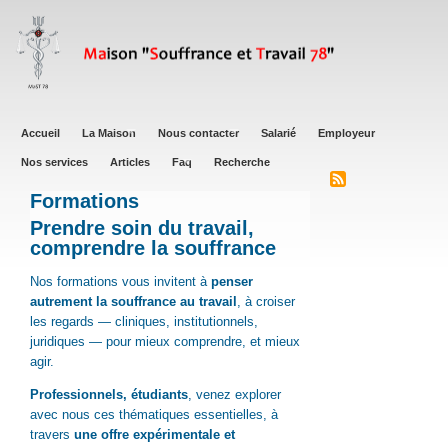
Aller
au
contenu
principal
Main
Accueil
La Maison
Nous contacter
Salarié
Employeur
navigation
Nos services
Articles
Faq
Recherche
Formations
Prendre soin du travail,
comprendre la souffrance
Nos formations vous invitent à
penser
autrement la souffrance au travail
, à croiser
les regards — cliniques, institutionnels,
juridiques — pour mieux comprendre, et mieux
agir.
Professionnels, étudiants
, venez explorer
avec nous ces thématiques essentielles, à
travers
une offre expérimentale et