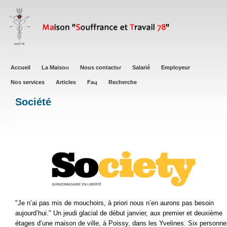
Aller
au
contenu
principal
Main
Accueil
La Maison
Nous contacter
Salarié
Employeur
navigation
Nos services
Articles
Faq
Recherche
Société
"Je n’ai pas mis de mouchoirs, à priori nous n’en aurons pas besoin
aujourd’hui." Un jeudi glacial de début janvier, aux premier et deuxième
étages d’une maison de ville, à Poissy, dans les Yvelines. Six personn