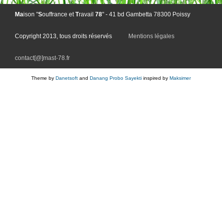
Ma
ison "
S
ouffrance et
T
ravail
78
" - 41 bd Gambetta 78300 Poissy
Copyright
2013, tous droits réservés
Mentions légales
contact[@]mast-78.fr
Theme by
Danetsoft
and
Danang Probo Sayekti
inspired by
Maksimer